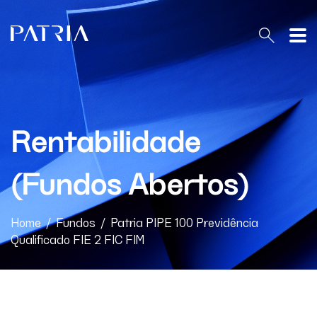
PT
EN
Rentabilidade
O Patria
(Fundos Abertos)
Home
Patria Equities Brasil
Home
/
Fundos
/
Patria PIPE 100 Previdência
Qualificado FIE 2 FIC FIM
Estratégias
Conteúdo & Resultados
Regulatório