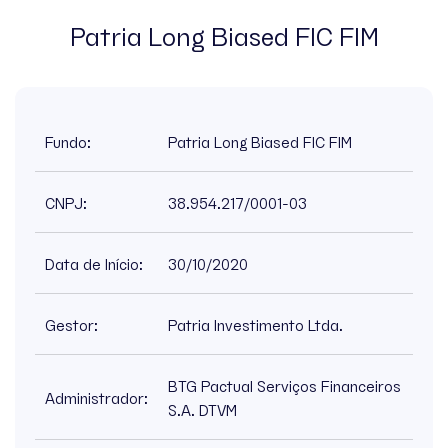
Patria Long Biased FIC FIM
Invista Agora
Contato
Fundo:
Patria Long Biased FIC FIM
CNPJ:
38.954.217/0001-03
Data de Início:
30/10/2020
Gestor:
Patria Investimento Ltda.
BTG Pactual Serviços Financeiros
Administrador:
S.A. DTVM