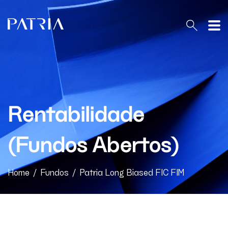
PT
EN
Rentabilidade
O Patria
(Fundos Abertos)
Home
Patria Equities Brasil
Home
/
Fundos
/
Patria Long Biased FIC FIM
Estratégias
Conteúdo & Resultados
Regulatório