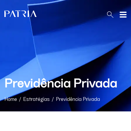
PT
EN
O Patria
Previdência Privada
Home
Patria Equities Brasil
Home
/
Estratégias
/
Previdência Privada
Estratégias
Conteúdo & Resultados
Regulatório