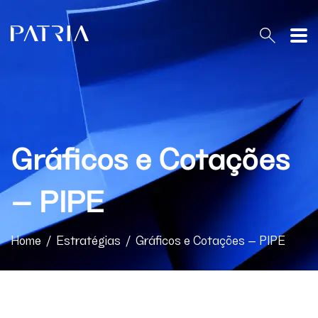
PT
EN
O Patria
Gráficos e Cotações
Home
– PIPE
Patria Equities Brasil
Estratégias
Home
/
Estratégias
/
Gráficos e Cotações – PIPE
Conteúdo & Resultados
Regulatório